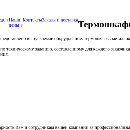
др. ↓
Наши
Контакты
Заказы и доставка
Термошкафы
цены ↓
 представлено выпускаемое оборудование: термошкафы, металло
о техническому заданию, составленному для каждого заказчика
ния.
ность Вам и сотрудникам вашей компании за профессионализм 