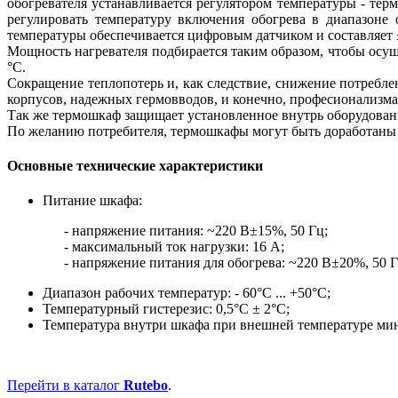
обогревателя устанавливается регулятором температуры - те
регулировать температуру включения обогрева в диапазоне
температуры обеспечивается цифровым датчиком и составляет ±
Мощность нагревателя подбирается таким образом, чтобы осущ
°С.
Сокращение теплопотерь и, как следствие, снижение потребле
корпусов, надежных гермовводов, и конечно, професионализма
Так же термошкаф защищает установленное внутрь оборудовани
По желанию потребителя, термошкафы могут быть доработаны
Основные технические характеристики
Питание шкафа:
- напряжение питания: ~220 В±15%, 50 Гц;
- максимальный ток нагрузки: 16 А;
- напряжение питания для обогрева: ~220 В±20%, 50 Г
Диапазон рабочих температур: - 60°С ... +50°С;
Температурный гистерезис: 0,5°С ± 2°С;
Температура внутри шкафа при внешней температуре мину
Перейти в каталог
Rutebo
.