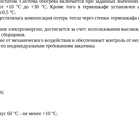
рмостатом. Система обогрева включается при заданных значения
 от +10 °С до +30 °С. Кроме того в термошкафе установлен 
0,5 °С.
ествлялась компенсация потерь тепла через стенки термошкафа и
ния электроэнергии, достигается за счет: использования высоко
 сборщиков.
е от механического воздействия и обеспечивает контроль от не
 по индивидуальным требованиям заказчика
ц;
с 60 °С - не менее +10 °С.