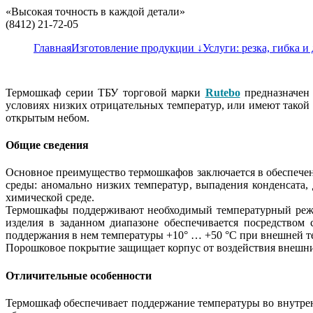
«Высокая точность в каждой детали»
(8412) 21-72-05
Главная
Изготовление продукции ↓
Услуги: резка, гибка и 
Термошкаф серии ТБУ торговой марки
Rutebo
предназначен 
условиях низких отрицательных температур, или имеют такой 
открытым небом.
Общие сведения
Основное преимущество термошкафов заключается в обеспече
среды: аномально низких температур, выпадения конденсата,
химической среде.
Термошкафы поддерживают необходимый температурный режим
изделия в заданном диапазоне обеспечивается посредством 
поддержания в нем температуры +10° … +50 °С при внешней т
Порошковое покрытие защищает корпус от воздействия внешни
Отличительные особенности
Термошкаф обеспечивает поддержание температуры во внутрен