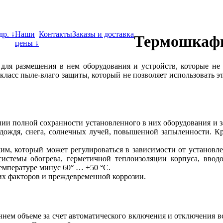
др. ↓
Наши
Контакты
Заказы и доставка
Термошкаф
цены ↓
для размещения в нем оборудования и устройств, которые не 
класс пыле-влаго защиты, который не позволяет использовать э
нии полной сохранности установленного в них оборудования и 
 дождя, снега, солнечных лучей, повышенной запыленности. К
, который может регулироваться в зависимости от установле
системы обогрева, герметичной теплоизоляции корпуса, ввод
емпературе минус 60° … +50 °С.
х факторов и преждевременной коррозии.
нем объеме за счет автоматического включения и отключения вс