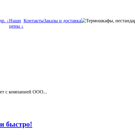
др. ↓
Наши
Контакты
Заказы и доставка
цены ↓
Совместно с компанией "КомСервис" в 2017 г
тав «Комплекта средств для монтажа оборудования для подключе
дотворную работу, которая продолжается уже не один год. Наде
ет с компанией ООО...
 и быстро!