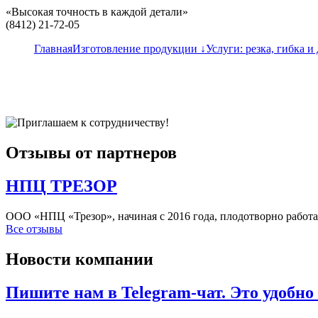
«Высокая точность в каждой детали»
(8412) 21-72-05
Главная
Изготовление продукции ↓
Услуги: резка, гибка и 
специального назначения в количестве 800 шт, входящих в сос
Благодарим компанию "КомСервис" за оказанное доверие и пло
Отзывы от партнеров
НПЦ ТРЕЗОР
ООО «НПЦ «Трезор», начиная с 2016 года, плодотворно работа
Все отзывы
Новости компании
Пишите нам в Telegram-чат. Это удобно